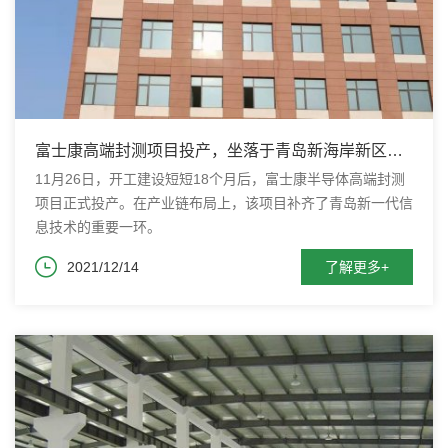
富士康高端封测项目投产，坐落于青岛新海岸新区王
台片区
11月26日，开工建设短短18个月后，富士康半导体高端封测
项目正式投产。在产业链布局上，该项目补齐了青岛新一代信
息技术的重要一环。
2021/12/14
了解更多+