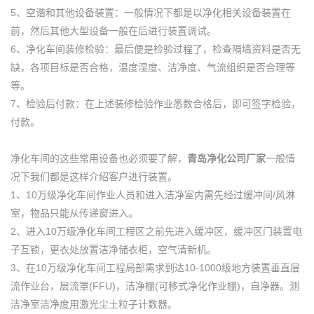
5、空谐和其他设备装置：一般情况下都是以净化相关设备装置在
前，然后其他大型设备一般在后进行装置调试。
6、净化车间装修检验：最后便是检验过程了，检查隔墙资料是否无
缺，各项目标是否合格，温度湿度、洁净度、气流组织是否合理等
等。
7、检验后付款：在上述装修检验作业悉数合格后，即可签字检验，
付款。
净化车间的这些常用设备也必须要了解，
青岛净化公司厂家
一般情
况下我们都是这样介绍客户进行装置。
1、10万级净化车间作业人员和进入洁净室内需先经过缓冲间/风淋
室，物品只能从传递窗进入。
2、进入10万级净化车间工程区之前先进入缓冲区，缓冲区门装置电
子互锁，更衣处放置洁净储衣柜，空气清新机。
3、在10万级净化车间工程局部需求到达10-1000级地方装置垂直层
流作业台，层流罩(FFU)，洁净棚(可移式净化作业棚)，自净器。测
洁净室洁净度用激光尘土粒子计数器。